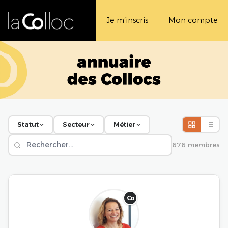
Je m’inscris
Mon compte
Statut
Secteur
Métier
676 membres
Co