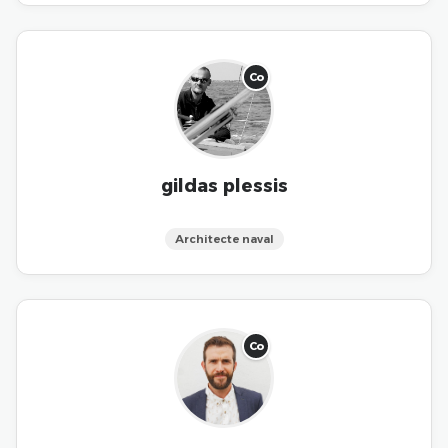
Co
gildas plessis
Architecte naval
Co