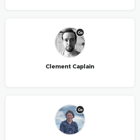
Co
Clement Caplain
Co